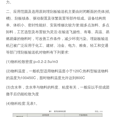
力。
二、应用范圆及选用原则埋刮板输送机主要由封闭断面的壳体(机
槽)、刮板镇条、驱动裂置及张繁装置等部件组成。设备结构简
单、体积小、密封性能好、安装维修比较方便:能多点加料、多点
卸料，工艺选型及布置较为灵活:在输送飞扬性、有毒、高温、易
燃易爆的物料时，可改善工作条件，减少环境污染。埋副板输送
机已被广泛应用于化工、建材、冶金、电力、粮食。轻工和交通
等部门埋刮板输送机对物料有下列要求:
(1)物科松散密度:p=0.2-2.5u/m3
(2)物料温度，一般机型适用物料温度小于120C;热料型输送物料
的温度为100450C，股时物料温度允许达到800C
(3)含水率，含水率与物料的料度、粘度有关，一般应以手捏成团
撒手后仍能松散为度
(4)物科粒度:见表1。