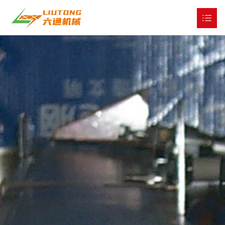
网站首页
关于我们

产品展示

工程与服务

公司新闻

全球市场

人才战略

联系我们
