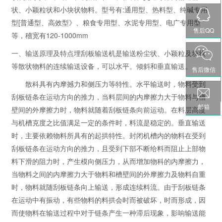
状、小颖粒状和小块状物料。型号有:通用型、热料型、纯碱专用
型[普通型、高效型》、粮食专用型、水泥专用型、电广专用型
售后QQ
等，稽宽有120-1000mm
一、输送原理及特点埋刮板输送机是输送粉尘状、小颖粒及块状
等散状物料的连续输送设备，可以水平。倾斜和垂直输送。
售后微信
散科具有内摩撼力和侧压力等特性。水平输送时，物料受到
刮板链条在运动方向的推力，当料层间的内摩擦力大于物料与槽
邮箱
壁间的外摩擦力时，物料就随着刮板链条向前运动。在料层高度
与机槽克度之比值满足一定的条件时，料流是稳定的。垂直输送
时，主要依赖物料所具有的起拱特性。封闭机槽内的物料在受到
刮板链条在运动方向的推力，且受到下部不断给料而阻止上部物
料下滑的阻力时，产生模向侧压力，从而增加物科的内摩擦力，
当物料之间的内摩擦力大于物料和槽壁间的外摩擦力及物料自重
时，物料就随刮板链条向上输送，形成连续料流。由于刮板链条
在运动中有振动，有些物料的料拱会时而被破坏，时而形成，因
而使物料在输送过程中对于链条产生一种滞后现象，影响输送能