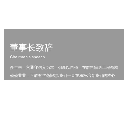
积极响应安全国家生产各项规定，一次性审核通过并取
又
得65项煤安MA认证证书
董事长致辞
Chairman's speech
多年来，六通守信义为本，创新以自强，在散料输送工程领域
兢兢业业，不敢有丝毫懈怠.我们一直在积极培育我们的核心
竞争力，积极寻求让六通长青发展的动力.如今，我们的工程
已经遍布世界各地，日后，我们将更加用心，力争将核心能力
的培育与客户价值的提升融为一体，将企业的发展与员工的成
长融为一体，为建百年基业而奋斗不息。