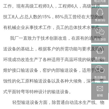
电话沟通
工作。现有高级工程师3人，工程师6人，高级技师、
技工8人,占总人数的15%，85%员工曾经在大型的国
售前QQ
有机械企业从事技术工作，员工的总体技术水平高。
我厂一直致力于技术创新改造，在原有的通用输
售前微信
送设备的基础上，根据客户的所需功能与要求及现场
售后QQ
环境成功改造生产了各种适用于高温环境的锅炉、铝
熔炉接口输送设备，窑炉内部输送设备，适用于强腐
售后微信
蚀性的化工原料输送设备以及各种大倾角，深槽、带
式平面转弯等特种设计的输送设备。
邮箱
轻型输送设备方面，除普通自动流水生产线、物