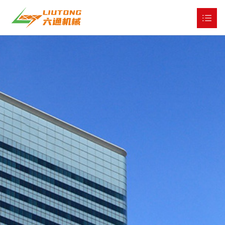
网站首页
关于我们

产品展示

工程与服务

公司新闻

全球市场

人才战略

联系我们
