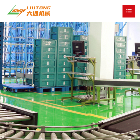
网站首页
关于我们

产品展示

工程与服务

公司新闻

全球市场

人才战略

联系我们
