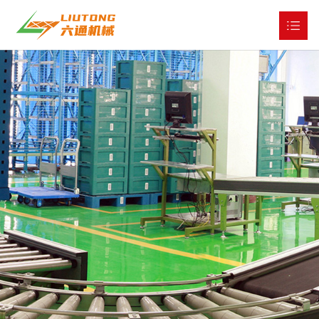
网站首页
关于我们

产品展示

工程与服务

公司新闻

全球市场

人才战略

联系我们
