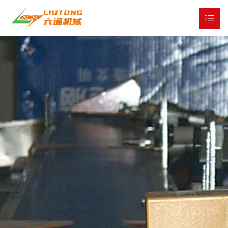
网站首页
关于我们

产品展示

工程与服务

公司新闻

全球市场

人才战略

联系我们
