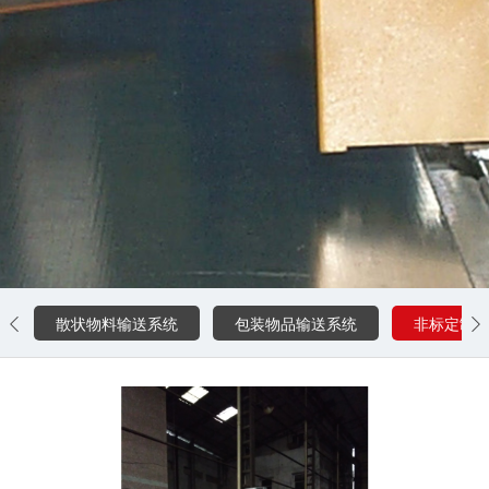
0757-85773493
散状物料输送系统
包装物品输送系统
非标定制

