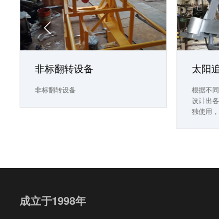

非标翻转设备
太阳
非标翻转设备
根据不
设计出
独使用
效满足
要。
成立于1998年